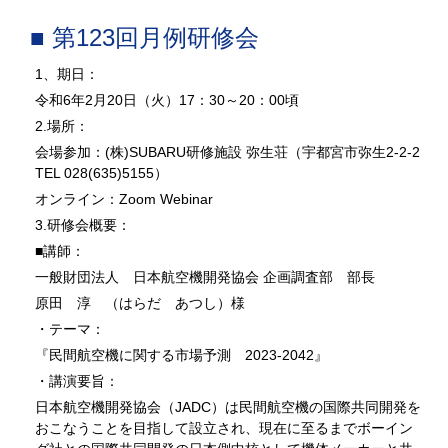
■ 第123回月例研修会
1、期日：
令和6年2月20日（火）17：30～20：00頃
2.場所：
会場参加：(株)SUBARU研修施設 弥生荘（宇都宮市弥生2-2-2
TEL 028(635)5155）
オンライン：Zoom Webinar
3.研修会概要：
■講師：
一般財団法人 日本航空機開発協会 企画調査部 部長
原田 淳 （はらだ あつし）様
・テーマ：
『民間航空機に関する市場予測 2023-2042』
・講演要旨：
日本航空機開発協会（JADC）は民間航空機の国際共同開発を
おこなうことを目指して設立され、現在に至るまでボーイン