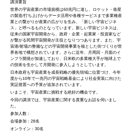
講演要旨
世界の宇宙産業の市場規模は60兆円に達し、ロケット・衛星
の製造/打ち上げからデータ活用や各種サービスまで多業種産
業との繋がりが産業の広がりを生み、「新しい宇宙ビジネ
ス」と呼べるものとなっています。新しい宇宙ビジネスは、
従来の国家宇宙開発から、政府・企業・起業家・投資家など
が繋がる民間宇宙開発が主役となりつつあります。また、宇
宙港/射場の整備などの宇宙開発事業を核とした街づくりが世
界各地で構想されています。さらに近年、月周回・月面のイ
ンフラ開発が加速しており、日米欧の多業種大手が地球上で
の技術を生かして月開発に参入しようとしています。
日本政府も宇宙産業を成長戦略の優先領域に位置づけ、今年
度から10年で一兆円の宇宙戦略基金により社会実装に向けた
実証措置への予算が追加されています。
いまこそ、宇宙産業に挑戦する絶好の機会です。
今回の講演では、宇宙産業に関する貴重なお話を伺いまし
た。
参加人数：
会場参加：28名
オンライン：30名