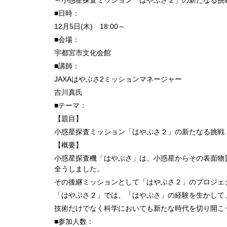
～小惑星探査ミッション「はやぶさ２」の新たなる挑
■日時：
12月5日(木) 18:00～
■会場：
宇都宮市文化会館
■講師：
JAXAはやぶさ2ミッションマネージャー
吉川真氏
■テーマ：
【題目】
小惑星探査ミッション「はやぶさ２」の新たなる挑戦
【概要】
小惑星探査機「はやぶさ」は、小惑星からその表面物
全うしました。
その後継ミッションとして「はやぶさ２」のプロジェ
「はやぶさ２」では、「はやぶさ」の経験を生かして
技術だけでなく科学においても新たな時代を切り開こ
■参加人数：